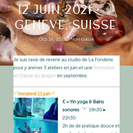
12 JUIN 2021 •☽
GENEVE, SUISSE
Oct 16, 2019
|
Non classé
Je suis ravie de revenir au studio de La Fonderie
pour y animer 3 ateliers en juin et une
formation
en Danse du dragon
en septembre.
∵ Vendredi 11 juin ∵
☾•
Yin yoga & Bains
sonores
¨°¨ 19h30 ▸
21h30
2h de de pratique douce et