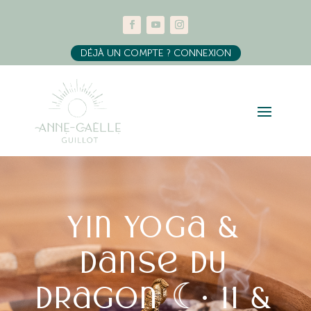
DÉJÀ UN COMPTE ? CONNEXION
Yin yoga &
Danse du
dragon ☾• 11 &