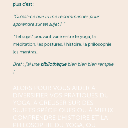
plus c’est :
“
Qu’est-ce que tu me recommandes pour
apprendre sur tel sujet ?
”
“Tel sujet” pouvant varié entre le yoga, la
méditation, les postures, l’histoire, la philosophie,
les mantras…
Bref : j’ai une
bibliothèque
bien bien bien remplie
!
ALORS POUR VOUS AIDER À
DIVERSIFIER VOS PRATIQUES DU
YOGA, À CREUSER SUR DES
SUJETS SPÉCIFIQUES OU À MIEUX
COMPRENDRE L’HISTOIRE ET LA
PHILOSOPHIE DU YOGA, OU