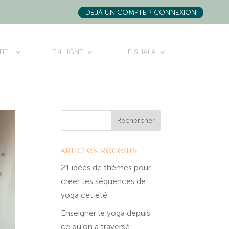
DÉJÀ UN COMPTE ? CONNEXION
IEL
EN LIGNE
LE SHALA
Articles récents
21 idées de thèmes pour
créer tes séquences de
yoga cet été
Enseigner le yoga depuis
ce qu’on a traversé