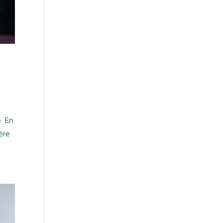
. En
ère