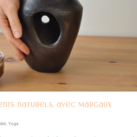
nts naturels, avec Margaux
lité
,
Yoga