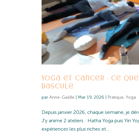
Yoga et cancer : ce que
bascule
par
Anne-Gaëlle
|
Mar 19, 2026
|
Pratique
,
Yoga
Depuis janvier 2026, chaque semaine, je dér
J’y anime 2 ateliers : Hatha Yoga puis Yin Y
expériences les plus riches et...