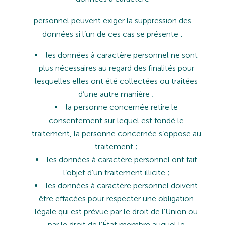
personnel
peuvent
exiger
la
suppression
des
données
si
l’un
de
ces
cas
se
présente
:
les
données
à
caractère
personnel
ne
sont
plus
nécessaires
au
regard
des
finalités
pour
lesquelles
elles
ont
été
collectées
ou
traitées
d’une
autre
manière
;
la
personne
concernée
retire
le
consentement
sur
lequel
est
fondé
le
traitement,
la
personne
concernée
s’oppose
au
traitement
;
les
données
à
caractère
personnel
ont
fait
l’objet
d’un
traitement
illicite
;
les
données
à
caractère
personnel
doivent
être
effacées
pour
respecter
une
obligation
légale
qui
est
prévue
par
le
droit
de
l’Union
ou
par
le
droit
de
l’État
membre
auquel
le