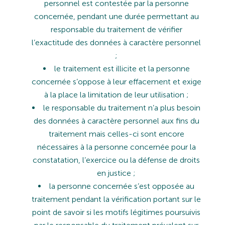
personnel
est
contestée
par
la
personne
concernée,
pendant
une
durée
permettant
au
responsable
du
traitement
de
vérifier
l’exactitude
des
données
à
caractère
personnel
;
le
traitement
est
illicite
et
la
personne
concernée
s’oppose
à
leur
effacement
et
exige
à
la
place
la
limitation
de
leur
utilisation
;
le
responsable
du
traitement
n’a
plus
besoin
des
données
à
caractère
personnel
aux
fins
du
traitement
mais celles-ci sont encore
nécessaires à la personne concernée pour la
constatation, l’exercice ou la défense de droits
en justice ;
la
personne
concernée
s’est
opposée
au
traitement
pendant
la
vérification portant
sur
le
point
de
savoir
si les motifs légitimes poursuivis