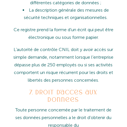
différentes
catégories
de
données ;
La
description
générale
des
mesures
de
sécurité
techniques
et
organisationnelles.
Ce
registre
prend
la
forme
d’un
écrit
qui
peut
être
électronique
ou
sous
forme
papier.
L’autorité
de
contrôle
CNIL
doit
y
avoir
accès
sur
simple
demande,
notamment
lorsque
l’entreprise
dépasse
plus
de 250 employés ou si ses activités
comportent un risque récurrent pour les droits et
libertés des personnes
concernées.
7. Droit d’accès aux
données
Toute
personne
concernée
par
le
traitement
de
ses
données
personnelles
a
le
droit
d’obtenir
du
responsable
du