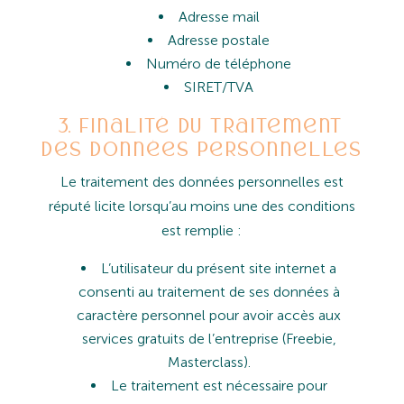
Adresse mail
Adresse postale
Numéro de téléphone
SIRET/TVA
3. Finalité du traitement
des données personnelles
Le
traitement
des
données
personnelles
est
réputé
licite
lorsqu’au
moins
une
des
conditions
est
remplie
:
L’utilisateur
du
présent
site
internet
a
consenti
au
traitement
de
ses
données
à
caractère
personnel
pour
avoir
accès
aux
services
gratuits
de
l’entreprise
(Freebie,
Masterclass).
Le
traitement
est
nécessaire
pour