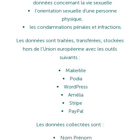
données
concernant
la
vie
sexuelle
l’orientation
sexuelle
d’une
personne
physique,
les
condamnations
pénales
et
infractions.
Les
données
sont
traitées,
transférées,
stockées
hors
de
l’Union
européenne
avec
les
outils
suivants
:
Mailerlite
Podia
WordPress
Amélia
Stripe
PayP
al
Les
données
collectées
sont
:
Nom Prénom