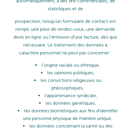
automatiquement,
à
des
fins
commerciales,
de
statistiques
et
de
prospection,
lorsqu’un
formulaire
de
contact
est
rempli,
une
prise
de
rendez-vous,
une
demande
devis
en
ligne
ou l’émission d’une facture, dès que
nécessaire. Le traitement des données à
caractère personnel ne peut pas
concerner :
l’origine
raciale
ou
ethnique,
les
opinions
politiques,
les
convictions
religieuses
ou
philosophiques,
l’appartenance
syndicale,
les
données
génétiques,
les
données
biométriques
aux
fins
d’identifier
une
personne
physique
de
manière
unique,
les
données
concernant
la
santé
ou
des