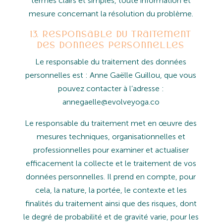
termes clairs et simples, toute information et
mesure concernant la résolution du
problème.
13. Responsable du traitement
des données personnelles
Le
responsable
du
traitement
des
données
personnelles
est
: Anne Gaëlle Guillou, que
vous
pouvez
contacter
à l’adresse :
annegaelle@evolveyoga.co
Le
responsable
du
traitement
met
en
œuvre
des
mesures
techniques,
organisationnelles
et
professionnelles
pour examiner
et
actualiser
efficacement
la
collecte
et
le
traitement
de
vos
données
personnelles.
Il
prend
en
compte, pour
cela, la nature, la portée, le contexte et les
finalités du traitement ainsi que des risques, dont
le degré de probabilité et de gravité varie, pour les