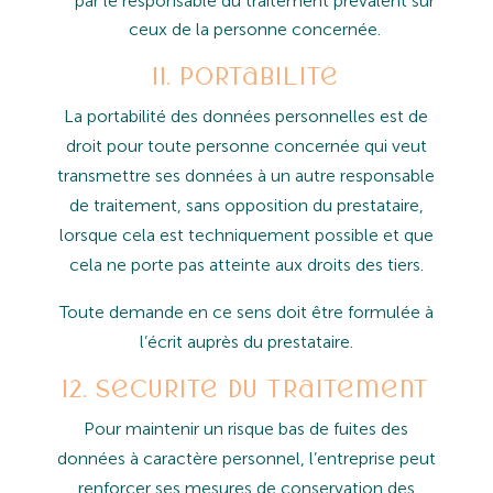
par le responsable du traitement prévalent sur
ceux de la personne
concernée.
11. Portabilité
La portabilité des données personnelles est de
droit pour toute personne concernée qui veut
transmettre ses données
à
un
autre
responsable
de
traitement,
sans
opposition
du
prestataire,
lorsque
cela
est
techniquement possible et que
cela ne porte pas atteinte aux droits des tiers.
Toute
demande
en
ce
sens
doit
être
formulée
à
l’écrit
auprès
du
prestataire.
12. Sécurité du traitement
Pour
maintenir
un
risque
bas
de
fuites
des
données
à
caractère
personnel,
l’entreprise
peut
renforcer
ses
mesures de conservation des