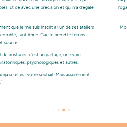
et une pratique harmonieuse et bienfaisante. Que vous soyez t
recommande vivement d’y prendre part.
rice de disciplines dynamiques, j’y ai trouvé un moyen de m’équi
Laure D.