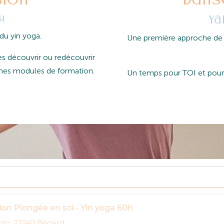
 h
Ya
du yin yoga.
Une première approche de l
es découvrir ou redécouvrir
 mes modules de formation.
Un temps pour TOI et pour a
on Plongée en soi - Yin yoga 60h
estr, 22140 Bégard