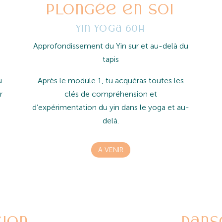
Plongée en soi
Yin Yoga 60h
Approfondissement du Yin sur et au-delà du
tapis
u
Après le module 1, tu acquéras toutes les
r
clés de compréhension et
d’expérimentation du yin dans le yoga et au-
delà.
A VENIR
sion
Dans