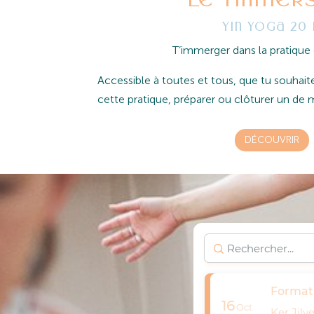
Yin yoga 20
T’immerger dans la pratique 
Accessible à toutes et tous, que tu souhait
cette pratique, préparer ou clôturer un de
DÉCOUVRIR
Formati
16
Oct
Ker Jilv