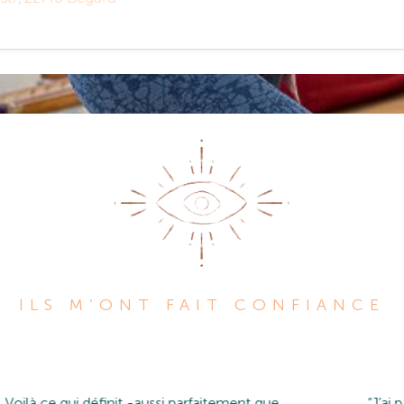
ILS M’ONT FAIT CONFIANCE
{
ps dernier (2014). Avec sa douceur et son intelligence, Anne-Gaëll