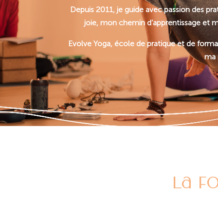
Depuis 2011, je guide avec passion des prati
joie, mon chemin d’apprentissage et m
Evolve Yoga, école de pratique et de forma
ma p
La f