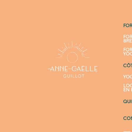
FO
FOR
BR
FOR
YO
CÔT
YOG
LOC
EN 
QUI
CO