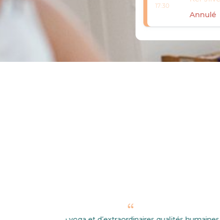
17:30
Annulé
tement que
“J’ai participé à cet atelier au Printem