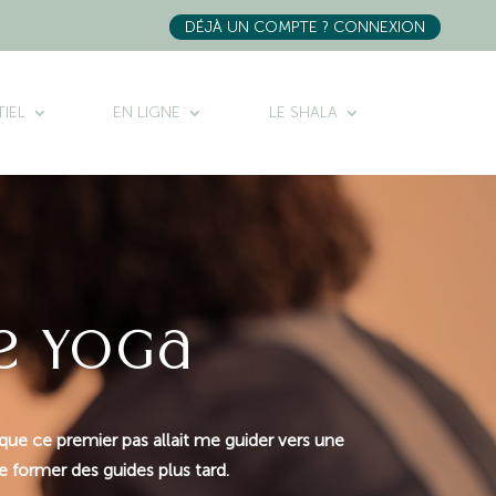
DÉJÀ UN COMPTE ? CONNEXION
IEL
EN LIGNE
LE SHALA
e yoga
 que ce premier pas allait me guider vers une
 former des guides plus tard.