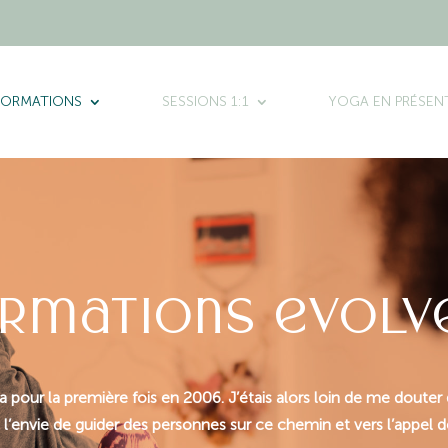
FORMATIONS
SESSIONS 1:1
YOGA EN PRÉSENT
ormations evolv
 pour la première fois en 2006. J’étais alors loin de me douter
envie de guider des personnes sur ce chemin et vers l’appel de