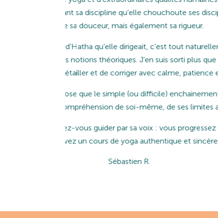
i n’a d’égale
Yoga avec une introduction théorique 
e ses ateliers
Moi qui suis du genre sportive et amat
 le temps
ne voie
utres.
 assurément