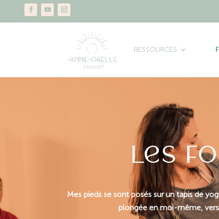
RESSOURCES
Les f
Mes pieds se sont posés sur un tapis de yoga
plongée en moi-même, vers l’