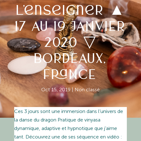
l’enseigner ▲
17 AU 19 JANVIER
2020 ▽
BORDEAUX,
FRANCE
Oct 15, 2019
|
Non classé
Ces 3 jours sont une immersion dans l’univers de
la danse du dragon Pratique de vinyasa
dynamique, adaptive et hypnotique que j’aime
tant. Découvrez une de ses séquence en vidéo :