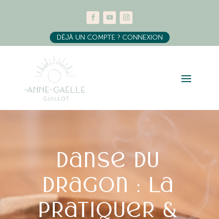
DÉJÀ UN COMPTE ? CONNEXION
Danse du
dragon : la
pratiquer &