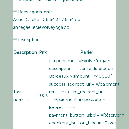
** Renseignements
Anne-Gaëlle : 06 64 34 36 54 ou
annegaelle@evolveyoga.co
** Inscription :
Description
Prix
Panier
[stripe name= »Evolve Yoga »
description= »Danse du dragon
Bordeaux » amount= »40000″
success_redirect_url= »/paiement-
Tarif
reussi » failure_redirect_url
400€
normal
= »/paiement-impossible »
locale= »fr »
payment_button_label= »Réserver »
checkout_button_label= »Payer