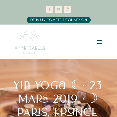
DÉJÀ UN COMPTE ? CONNEXION
Yin yoga ☾• 23
MARS 2019 •☽
PARIS, FRANCE