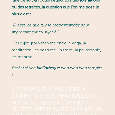
Que ce soit en cours hedbo, lors des formations
ou des retraites, la question que l’on me pose le
plus c’est :
“
Qu’est-ce que tu me recommandes pour
apprendre sur tel sujet ?
”
“Tel sujet” pouvant varié entre le yoga, la
méditation, les postures, l’histoire, la philosophie,
les mantras…
Bref : j’ai une
bibliothèque
bien bien bien remplie
!
ALORS POUR VOUS AIDER À
DIVERSIFIER VOS PRATIQUES DU
YOGA, À CREUSER SUR DES
SUJETS SPÉCIFIQUES OU À MIEUX