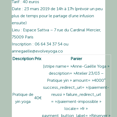
Tarif : 40 euros
Date : 23 mars 2019 de 14h à 17h (prévoir un peu
plus de temps pour le partage d’une infusion
ensuite)
Lieu : Espace Sattva – 7 rue du Cardinal Mercier,
75009 Paris
Inscription : 06 64 34 37 54 ou
annegaelle@evolveyoga.co
Description
Prix
Panier
[stripe name= »Anne-Gaëlle Yoga »
description= »Atelier 23/03 –
Pratique yin » amount= »4000″
success_redirect_url= »/paiement-
Pratique de
reussi » failure_redirect_url
40€
yin yoga
= »/paiement-impossible »
locale= »fr »
payment_button_label= »Réserver »