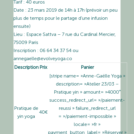
Tarif : 40 euros
Date : 23 mars 2019 de 14h à 17h (prévoir un peu
plus de temps pour le partage d’une infusion
ensuite)
Lieu : Espace Sattva – 7 rue du Cardinal Mercier,
75009 Paris
Inscription : 06 64 34 37 54 ou
annegaelle@evolveyoga.co
Description
Prix
Panier
[stripe name= »Anne-Gaëlle Yoga »
description= »Atelier 23/03 –
Pratique yin » amount= »4000″
success_redirect_url= »/paiement-
Pratique de
reussi » failure_redirect_url
40€
yin yoga
= »/paiement-impossible »
locale= »fr »
payment_button_label= »Réserver »