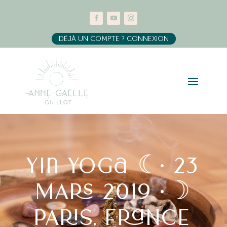
DÉJÀ UN COMPTE ? CONNEXION
Yin yoga ☾• 23
MARS 2019 •☽
PARIS, FRANCE