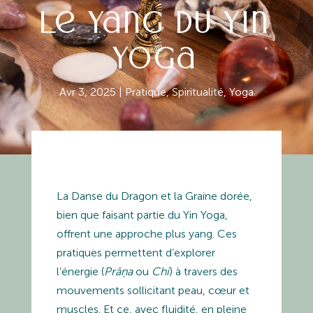
le yang du Yin
Yoga
Avr 3, 2025
|
Pratique
,
Spiritualité
,
Yoga
La Danse du Dragon et la Graine dorée,
bien que faisant partie du Yin Yoga,
offrent une approche plus yang. Ces
pratiques permettent d’explorer
l’énergie (
Prāņa
ou
Chi
) à travers des
mouvements sollicitant peau, cœur et
muscles. Et ce, avec fluidité, en pleine