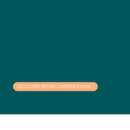
mieux comprendre l’Histoire et la Philosophie du
Yoga, ou d’autres pratiques spirituelles : je vous ai
concocté un
document téléchargeable
gratuitement
qui regroupe toutes mes
recommandations à date, par sujet.
C’est un peu ma bible à moi, le recueil de tous
ces livres, podcasts, documentaires qui m’ont fait
grandir, et qui, j’en suis sûre, vous aideront vous
aussi sur votre chemin !
DÉCOUVRIR MES RECOMMANDATIONS !