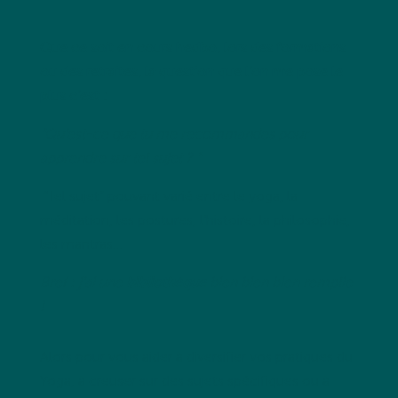
Que ce soit en cours hedbo, lors des formations
ou des retraites, la question que l’on me pose le
plus c’est :
“
Qu’est-ce que tu me recommandes pour
apprendre sur tel sujet ?
”
“Tel sujet” pouvant varié entre le yoga, la
méditation, les postures, l’histoire, la philosophie,
les mantras…
Bref : j’ai une
bibliothèque
bien bien bien remplie
!
Alors pour vous aider à diversifier vos pratiques du
Yoga, à creuser sur des sujets spécifiques ou à