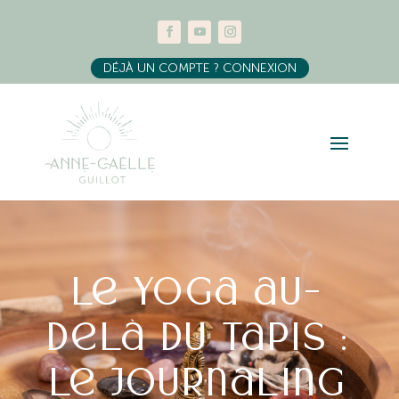
DÉJÀ UN COMPTE ? CONNEXION
Le yoga au-
delà du tapis :
Le journaling