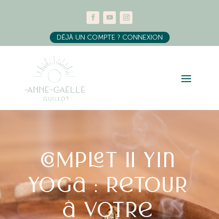
DÉJÀ UN COMPTE ? CONNEXION
COMPLET || Yin
yoga : retour
à votre