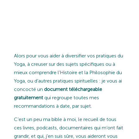
LES POSTURES, L’HISTOIRE, LA
PHILOSOPHIE, LES MANTRAS…
BREF : J’AI UNE
BIBLIOTHÈQUE
BIEN BIEN BIEN REMPLIE !
Alors pour vous aider à diversifier vos pratiques du
Yoga, à creuser sur des sujets spécifiques ou à
mieux comprendre l’Histoire et la Philosophie du
Yoga, ou d’autres pratiques spirituelles : je vous ai
concocté un
document téléchargeable
gratuitement
qui regroupe toutes mes
recommandations à date, par sujet.
C’est un peu ma bible à moi, le recueil de tous
ces livres, podcasts, documentaires qui m’ont fait
grandir, et qui, j’en suis sûre, vous aideront vous