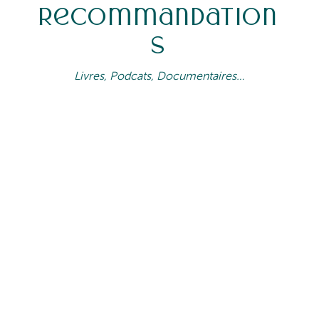
Recommandation
s
Livres, Podcats, Documentaires…
QUE CE SOIT EN COURS HEDBO,
LORS DES FORMATIONS OU DES
RETRAITES, LA QUESTION QUE
L’ON ME POSE LE PLUS C’EST :
“
QU’EST-CE QUE TU ME
RECOMMANDES POUR
APPRENDRE SUR TEL SUJET ?
”
“TEL SUJET” POUVANT VARIÉ
ENTRE LE YOGA, LA MÉDITATION,