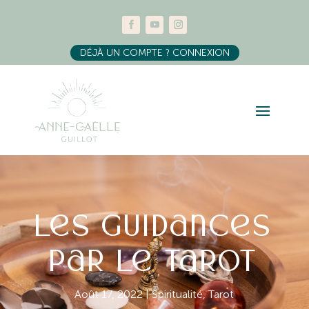
DÉJÀ UN COMPTE ? CONNEXION
Les guidances
par le tarot
Août 17, 2022
|
Spiritualité
,
Tarot