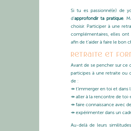
Si tu es passionné(e) de y
d’
approfondir ta pratique
. M
choisir. Participer à une r
complémentaires, elles ont d
afin de t’aider à faire le bon 
Retraite et for
Avant de se pencher sur ce q
participes à une retraite ou
de :
⇸ t’immerger en toi et dans l
⇸ aller à la rencontre de toi
⇸ faire connaissance avec de
⇸ expérimenter dans un cadre
Au-delà de leurs similitude