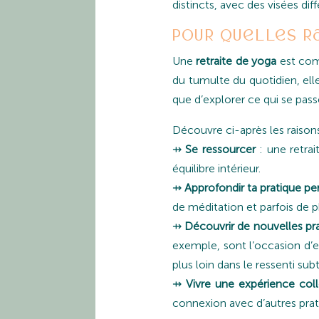
distincts, avec des visées dif
Pour quelles ra
Une
retraite de yoga
est co
du tumulte du quotidien, elle
que d’explorer ce qui se passe 
Découvre ci-après les raisons 
⇸
Se ressourcer
: une retrai
équilibre intérieur.
⇸
Approfondir ta pratique pe
de méditation et parfois de p
⇸
Découvrir de nouvelles pr
exemple, sont l’occasion d’e
plus loin dans le ressenti subti
⇸
Vivre une expérience coll
connexion avec d’autres prat