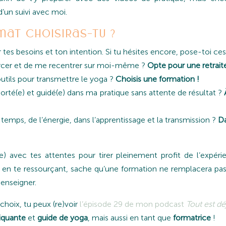
d’un suivi avec moi.
at choisiras-tu ?
 tes besoins et ton intention. Si tu hésites encore, pose-toi ces
urcer et de me recentrer sur moi-même ?
Opte pour une retraite
outils pour transmettre le yoga ?
Choisis une formation !
orté(e) et guidé(e) dans ma pratique sans attente de résultat ?
u temps, de l’énergie, dans l’apprentissage et la transmission ?
Da
é(e) avec tes attentes pour tirer pleinement profit de l’expéri
ut en te ressourçant, sache qu’une formation ne remplacera pa
 enseigner.
choix, tu peux (re)voir
l’épisode 29 de mon podcast
Tout est dé
iquante
et
guide de yoga
, mais aussi en tant que
formatrice
!