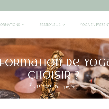
FORMATIONS
SESSIONS 1:1
YOGA EN PRÉSENT
 formation de yo
choisir ?
Fév 13, 2025
|
Pratique
,
Yoga