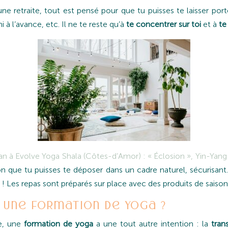
d’une retraite, tout est pensé pour que tu puisses te laisser po
i à l’avance, etc. Il ne te reste qu’à
te concentrer sur toi
et à
te
 an à Evolve Yoga Shala (Côtes-d’Amor) : « Éclosion », Yin-Yang 
 que tu puisses te déposer dans un cadre naturel, sécurisant. Et
 ! Les repas sont préparés sur place avec des produits de saison,
 une formation de yoga ?
te, une
formation de yoga
a une tout autre intention : la
tran