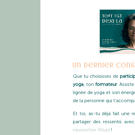
Un dernier cons
Que tu choisisses de
partici
yoga
, ton
formateur
. Assist
lignée de yoga et son énergie
de la personne qui t’accomp
Et toi, as-tu déjà fait une
partager des ressentis ave
newsletter
Rituel
!