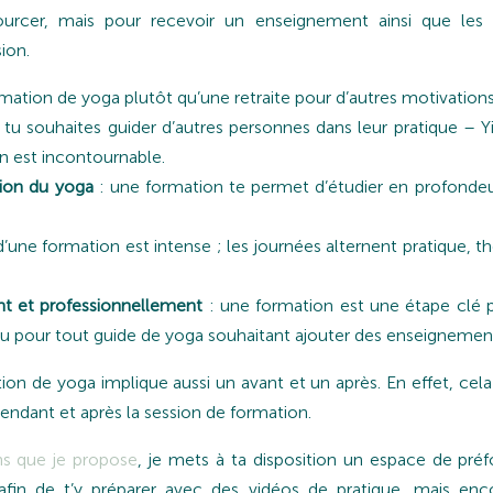
urcer, mais pour recevoir un enseignement ainsi que les 
ion.
rmation de yoga plutôt qu’une retraite pour d’autres motivations
i tu souhaites guider d’autres personnes dans leur pratique –
n est incontournable.
ion du yoga
: une formation te permet d’étudier en profondeur
d’une formation est intense ; les journées alternent pratique, 
t et professionnellement
: une formation est une étape clé 
u pour tout guide de yoga souhaitant ajouter des enseignement
tion de yoga implique aussi un avant et un après. En effet, c
endant et après la session de formation.
ns que je propose
, je mets à ta disposition un espace de pré
 afin de t’y préparer avec des vidéos de pratique, mais en