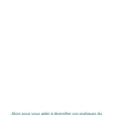
QUE CE SOIT EN COURS HEDBO,
LORS DES FORMATIONS OU DES
RETRAITES, LA QUESTION QUE
L’ON ME POSE LE PLUS C’EST :
“
QU’EST-CE QUE TU ME
RECOMMANDES POUR
APPRENDRE SUR TEL SUJET ?
”
“TEL SUJET” POUVANT VARIÉ
ENTRE LE YOGA, LA MÉDITATION,
LES POSTURES, L’HISTOIRE, LA
PHILOSOPHIE, LES MANTRAS…
BREF : J’AI UNE
BIBLIOTHÈQUE
BIEN BIEN BIEN REMPLIE !
Alors pour vous aider à diversifier vos pratiques du