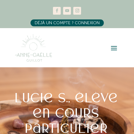
DÉJÀ UN COMPTE ? CONNEXION
Lucie S., élève
en cours
particulier