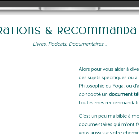
irations & Recommanda
Livres, Podcats, Documentaires…
, LORS DES
Alors pour vous aider à dive
S, LA QUESTION
des sujets spécifiques ou à
T :
Philosophie du Yoga, ou d’au
concocté un
document tél
MMANDES POUR
toutes mes recommandation
C’est un peu ma bible à moi,
NTRE LE YOGA, LA
documentaires qui m’ont fait
ISTOIRE, LA
vous aussi sur votre chemin