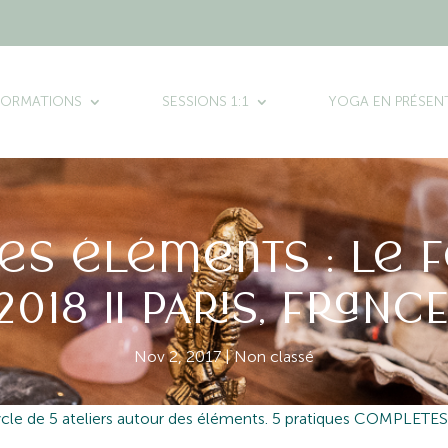
FORMATIONS
SESSIONS 1:1
YOGA EN PRÉSENT
es éléments : Le fe
2018 || PARIS, FRANC
Nov 2, 2017
|
Non classé
ycle de 5 ateliers autour des éléments. 5 pratiques COMPLETES 