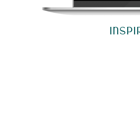
Insp
QUE CE SOIT EN COURS HEDBO
FORMATIONS OU DES RETRAITE
QUE L’ON ME POSE LE PLUS C’ES
“
QU’EST-CE QUE TU ME RECO
APPRENDRE SUR TEL SUJET ?
”
“TEL SUJET” POUVANT VARIÉ E
MÉDITATION, LES POSTURES, L’H
PHILOSOPHIE, LES MANTRAS…