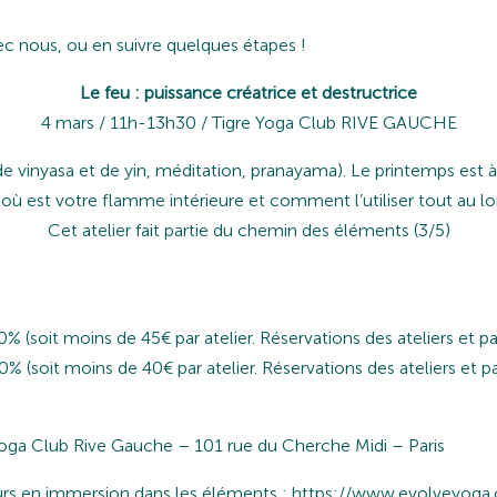
ec nous, ou en suivre quelques étapes !
Le feu : puissance créatrice et destructrice
4 mars / 11h-13h30 / Tigre Yoga Club RIVE GAUCHE
 vinyasa et de yin, méditation, pranayama). Le printemps est à 
 où est votre flamme intérieure et comment l’utiliser tout au l
Cet atelier fait partie du chemin des éléments (3/5)
10% (soit moins de 45€ par atelier. Réservations des ateliers et 
20% (soit moins de 40€ par atelier. Réservations des ateliers et 
e Yoga Club Rive Gauche – 101 rue du Cherche Midi – Paris
 jours en immersion dans les éléments : https://www.evolveyoga