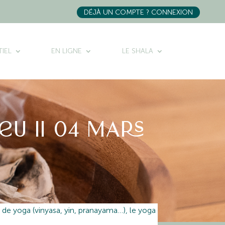
DÉJÀ UN COMPTE ? CONNEXION
IEL
EN LIGNE
LE SHALA
u || 04 MARS
E
de yoga (vinyasa, yin, pranayama…), le yoga