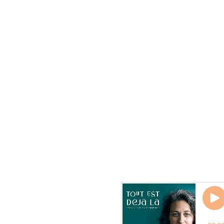
BREF : J’AI UNE
BIBLIOTHÈQUE
REMPLIE !