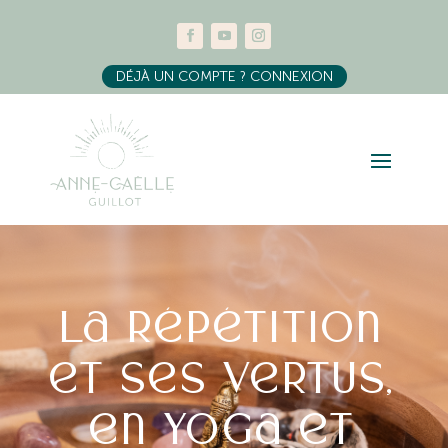
DÉJÀ UN COMPTE ? CONNEXION
La répétition
et ses vertus,
en yoga et