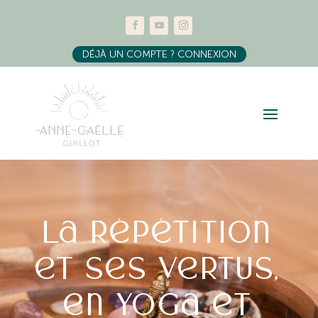
DÉJÀ UN COMPTE ? CONNEXION
La répétition
et ses vertus,
en yoga et