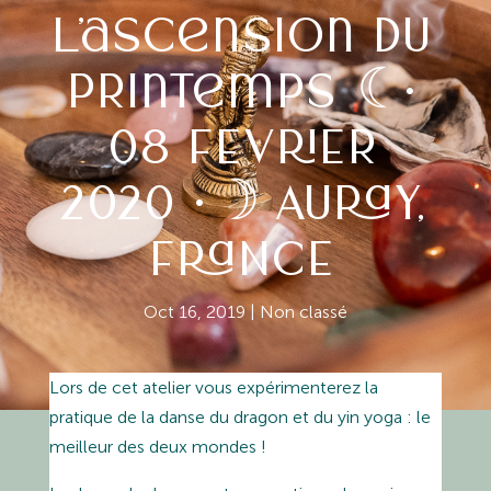
l’ascension du
printemps ☾•
08 FEVRIER
2020 •☽ AURAY,
FRANCE
Oct 16, 2019
|
Non classé
Lors de cet atelier vous expérimenterez la
pratique de la danse du dragon et du yin yoga : le
meilleur des deux mondes !