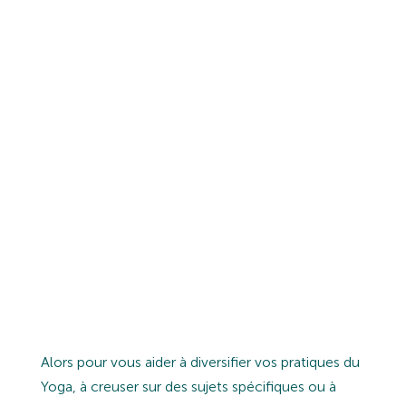
RETRAITES, LA QUESTION QUE
L’ON ME POSE LE PLUS C’EST :
“
QU’EST-CE QUE TU ME
RECOMMANDES POUR
APPRENDRE SUR TEL SUJET ?
”
“TEL SUJET” POUVANT VARIÉ
ENTRE LE YOGA, LA MÉDITATION,
LES POSTURES, L’HISTOIRE, LA
PHILOSOPHIE, LES MANTRAS…
BREF : J’AI UNE
BIBLIOTHÈQUE
BIEN BIEN BIEN REMPLIE !
Alors pour vous aider à diversifier vos pratiques du
Yoga, à creuser sur des sujets spécifiques ou à