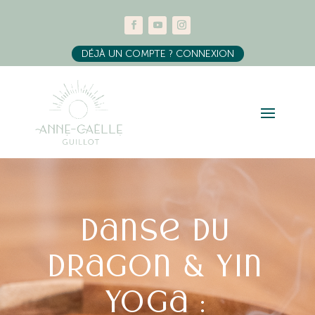
DÉJÀ UN COMPTE ? CONNEXION
Danse du
dragon & Yin
yoga :