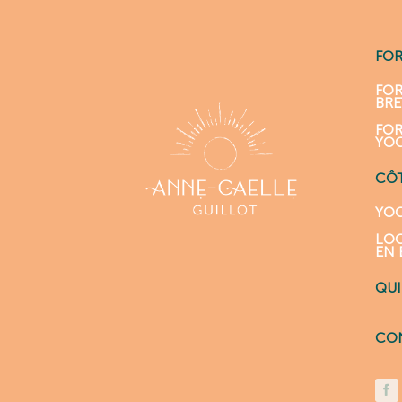
FO
FOR
BR
FOR
YO
CÔT
YOG
LOC
EN 
QUI
CO