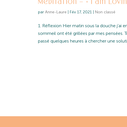
Méditation – « I am Lov
par
Anne-Laure
|
Fév 17, 2021
|
Non classé
1. Réflexion Hier matin sous la douche j’ai e
sommeil ont été grillées par mes pensées. 
passé quelques heures à chercher une solutio