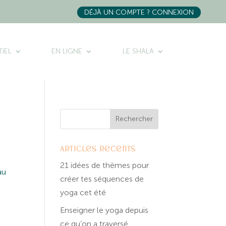
DÉJÀ UN COMPTE ? CONNEXION
IEL
EN LIGNE
LE SHALA
Articles récents
21 idées de thèmes pour
au
créer tes séquences de
yoga cet été
Enseigner le yoga depuis
ce qu’on a traversé