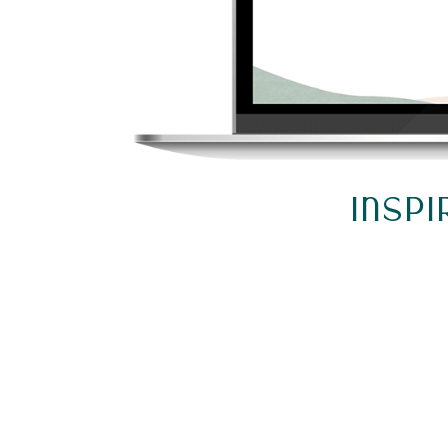
Insp
QUE CE SOIT EN COURS HEDBO
FORMATIONS OU DES RETRAITE
QUE L’ON ME POSE LE PLUS C’ES
“
QU’EST-CE QUE TU ME RECO