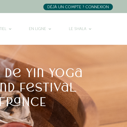
DÉJÀ UN COMPTE ? CONNEXION
IEL
EN LIGNE
LE SHALA
 de yin yoga
und Festival
 FRANCE