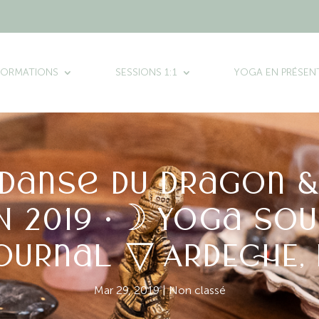
FORMATIONS
SESSIONS 1:1
YOGA EN PRÉSENT
 Danse du dragon &
IN 2019 •☽ Yoga So
ournal ▽ ARDECHE,
Mar 29, 2019
|
Non classé