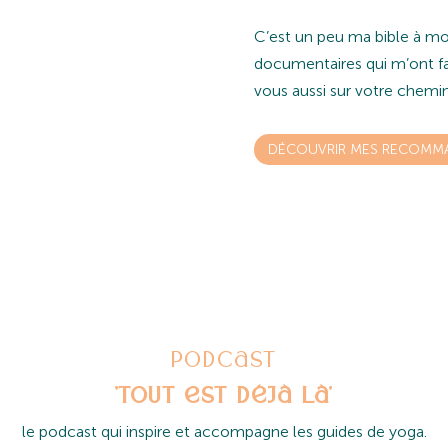
C’est un peu ma bible à moi,
NTRE LE YOGA, LA
documentaires qui m’ont fait
ISTOIRE, LA
vous aussi sur votre chemin
BIEN BIEN BIEN
DÉCOUVRIR MES RECOMMA
Podcast
'Tout est déjà là'
l
e podcast qui inspire et accompagne les guides de yoga.