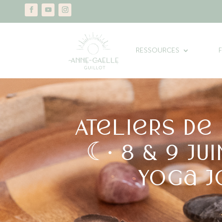
RESSOURCES
Ateliers de
☾• 8 & 9 JU
Yoga J