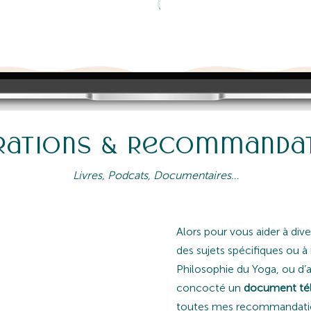
irations & Recommanda
Livres, Podcats, Documentaires…
, LORS DES
Alors pour vous aider à dive
S, LA QUESTION
des sujets spécifiques ou à
T :
Philosophie du Yoga, ou d’au
concocté un
document tél
MMANDES POUR
toutes mes recommandation