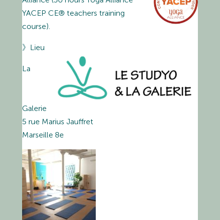
YACEP CE® teachers training
course).
》Lieu
La
Galerie
5 rue Marius Jauffret
Marseille 8e