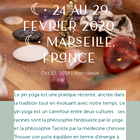
☾• 24 AU 29
FEVRIER 2020
☾• MARSEILLE,
FRANCE
Oct 15, 2019
|
Non classé
Le yin yoga est une pratique récente, ancrée dans
la tradition tout en évoluant avec notre temps. Le
yin yoga est un carrefour entre deux cultures : ses
racines sont la philosophie hindouiste par le yoga
et la philosophie Taoïste par la médecine chinoise.
Trouver son juste équilibre en terme d’énergie à