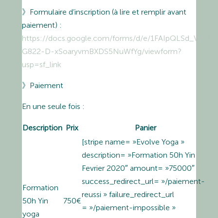
》Formulaire d’inscription (à lire et remplir avant
paiement) :
https://docs.google.com/forms/d/e/1FAIpQLSd_VJW
G822-D-xSoaryvmBXDS5NuWfYg/viewform?
usp=sf_link
》Paiement
En une seule fois :
Description
Prix
Panier
[stripe name= »Evolve Yoga »
description= »Formation 50h Yin
Fevrier 2020″ amount= »75000″
success_redirect_url= »/paiement-
Formation
reussi » failure_redirect_url
50h Yin
750€
= »/paiement-impossible »
yoga