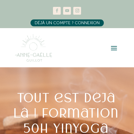
DÉJÀ UN COMPTE ? CONNEXION
Tout est déjà
là ! Formation
50h YinYoga