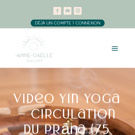
DÉJÀ UN COMPTE ? CONNEXION
Vidéo Yin Yoga
– Circulation
du Prāṇa (75