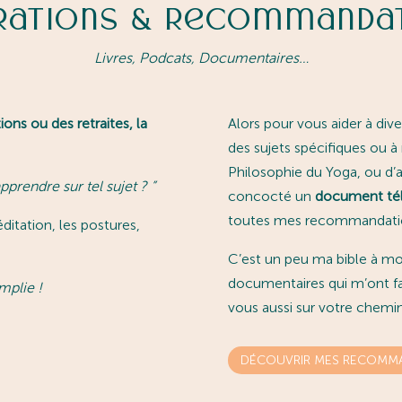
irations & Recommanda
Livres, Podcats, Documentaires…
ons ou des retraites, la
Alors pour vous aider à dive
des sujets spécifiques ou à
Philosophie du Yoga, ou d’au
rendre sur tel sujet ?
”
concocté un
document tél
toutes mes recommandation
ditation, les postures,
C’est un peu ma bible à moi,
documentaires qui m’ont fait
mplie !
vous aussi sur votre chemin
DÉCOUVRIR MES RECOMMA