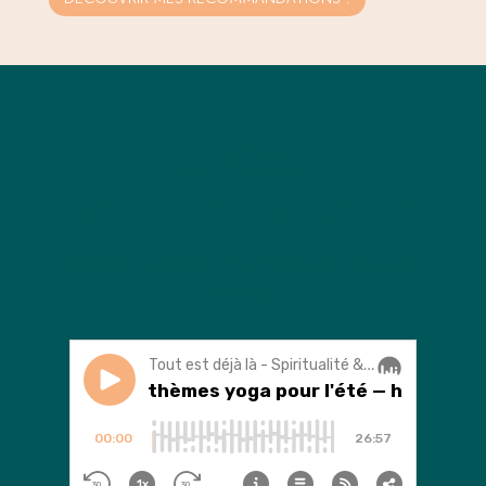
Podcast
'Tout est déjà là'
l
e podcast qui inspire et accompagne les guides
de yoga.