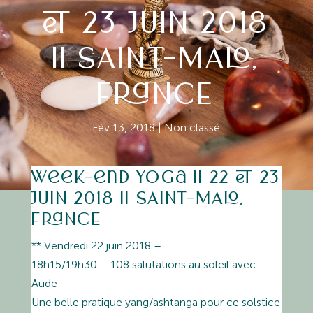
ET 23 JUIN 2018
|| SAINT-MALO,
FRANCE
Fév 13, 2018
|
Non classé
Week-end yoga || 22 ET 23
JUIN 2018 || SAINT-MALO,
FRANCE
** Vendredi 22 juin 2018 –
18h15/19h30 – 108 salutations au soleil avec
Aude
Une belle pratique yang/ashtanga pour ce solstice