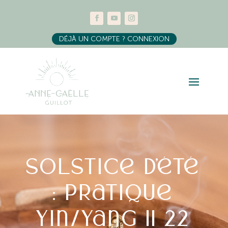
DÉJÀ UN COMPTE ? CONNEXION
Solstice d’été
: pratique
Yin/Yang || 22