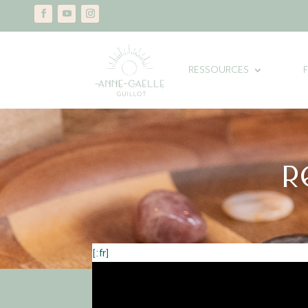
RESSOURCES
R
[:fr]