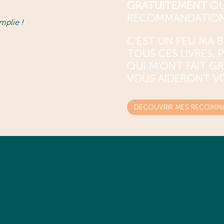
GRATUITEMENT
QU
RECOMMANDATIONS 
mplie !
C’EST UN PEU MA BI
TOUS CES LIVRES,
QUI M’ONT FAIT GRA
VOUS AIDERONT VO
DÉCOUVRIR MES RECOMMA
Podcast
'Tout est déjà là'