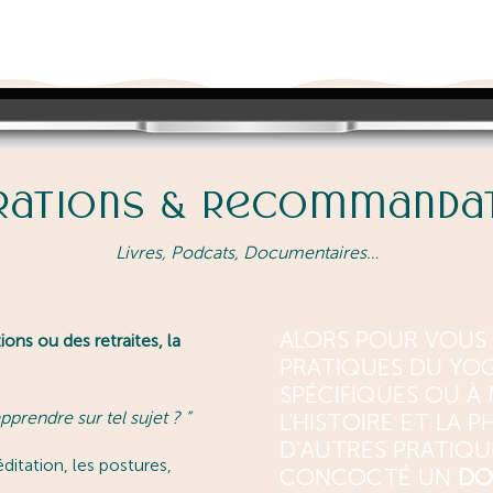
irations & Recommanda
Livres, Podcats, Documentaires…
ALORS POUR VOUS A
ons ou des retraites, la
PRATIQUES DU YOG
SPÉCIFIQUES OU À
rendre sur tel sujet ?
”
L’HISTOIRE ET LA 
D’AUTRES PRATIQUE
ditation, les postures,
CONCOCTÉ UN
DO