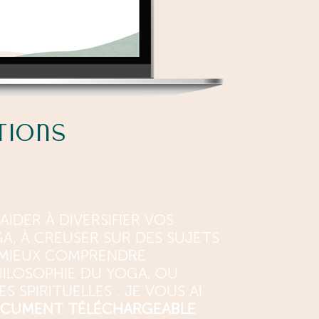
tions
IDER À DIVERSIFIER VOS
A, À CREUSER SUR DES SUJETS
 MIEUX COMPRENDRE
PHILOSOPHIE DU YOGA, OU
S SPIRITUELLES : JE VOUS AI
CUMENT TÉLÉCHARGEABLE