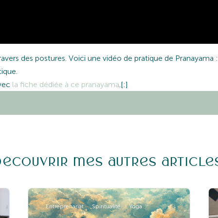
avers des postures. Voici une vidéo de pratique de Pranayama : 
tique.
avec
la fiche dédiée à ce pranayama
.[:]
Découvrir mes autres article
Entreprenariat
Spiritualité
Yoga