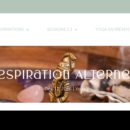
FORMATIONS
SESSIONS 1:1
YOGA EN PRÉSENT
espiration Altern
Déc 11, 2016
|
Yoga