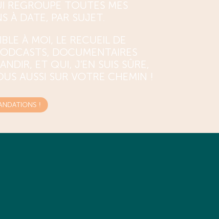
I REGROUPE TOUTES MES
À DATE, PAR SUJET.
BLE À MOI, LE RECUEIL DE
 PODCASTS, DOCUMENTAIRES
NDIR, ET QUI, J’EN SUIS SÛRE,
US AUSSI SUR VOTRE CHEMIN !
NDATIONS !