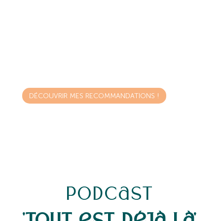
C’EST UN PEU MA BIBLE À MOI, LE
RECUEIL DE TOUS CES LIVRES,
PODCASTS, DOCUMENTAIRES QUI
M’ONT FAIT GRANDIR, ET QUI,
J’EN SUIS SÛRE, VOUS AIDERONT
VOUS AUSSI SUR VOTRE CHEMIN !
DÉCOUVRIR MES RECOMMANDATIONS !
Podcast
'Tout est déjà là'