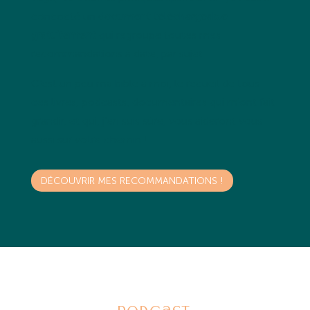
concocté un
document téléchargeable
gratuitement
qui regroupe toutes mes
recommandations à date, par sujet.
C’est un peu ma bible à moi, le recueil de tous
ces livres, podcasts, documentaires qui m’ont fait
grandir, et qui, j’en suis sûre, vous aideront vous
aussi sur votre chemin !
DÉCOUVRIR MES RECOMMANDATIONS !