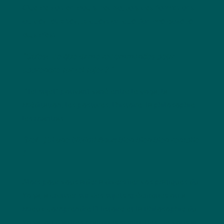
Que ce soit en cours hedbo, lors des formations
ou des retraites, la question que l’on me pose le
plus c’est :
“
Qu’est-ce que tu me recommandes pour
apprendre sur tel sujet ?
”
“Tel sujet” pouvant varié entre le yoga, la
méditation, les postures, l’histoire, la philosophie,
les mantras…
Bref : j’ai une
bibliothèque
bien bien bien remplie
!
Alors pour vous aider à diversifier vos pratiques du
Yoga, à creuser sur des sujets spécifiques ou à
mieux comprendre l’Histoire et la Philosophie du
Yoga, ou d’autres pratiques spirituelles : je vous ai