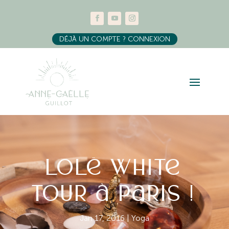
DÉJÀ UN COMPTE ? CONNEXION
Lolë White
tour à Paris !
Jan 17, 2016
|
Yoga