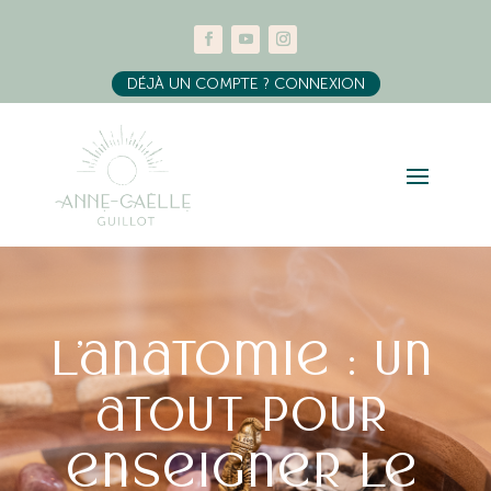
DÉJÀ UN COMPTE ? CONNEXION
L’anatomie : un
atout pour
enseigner le