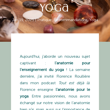
yoga
Jan 19, 2025
|
Pratique
,
Recommandations
,
Yoga
Aujourd’hui, j’aborde un nouveau sujet
captivant :
l’anatomie pour
l’enseignement du yoga
! La semaine
dernière, j’ai invité Florence Roullière
dans mon podcast
Tout est déjà là
.
Florence enseigne
l’anatomie pour le
yoga
. Entre passionnées, nous avons
échangé sur notre vision de l’anatomie
bien sûr, mais aussi sur l’importance de