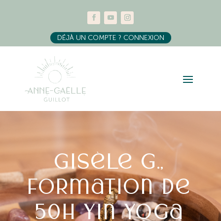
DÉJÀ UN COMPTE ? CONNEXION
Gisèle G.,
Formation de
50h Yin Yoga