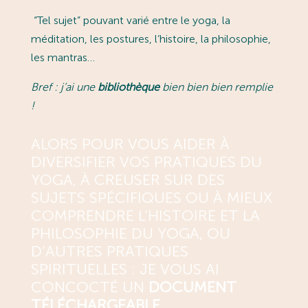
“Tel sujet” pouvant varié entre le yoga, la
méditation, les postures, l’histoire, la philosophie,
les mantras…
Bref : j’ai une
bibliothèque
bien bien bien remplie
!
ALORS POUR VOUS AIDER À
DIVERSIFIER VOS PRATIQUES DU
YOGA, À CREUSER SUR DES
SUJETS SPÉCIFIQUES OU À MIEUX
COMPRENDRE L’HISTOIRE ET LA
PHILOSOPHIE DU YOGA, OU
D’AUTRES PRATIQUES
SPIRITUELLES : JE VOUS AI
CONCOCTÉ UN
DOCUMENT
TÉLÉCHARGEABLE