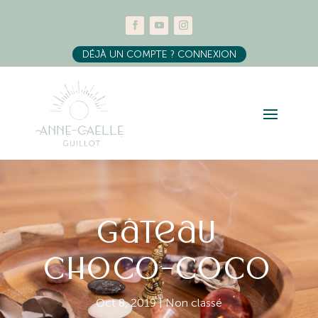
DÉJÀ UN COMPTE ? CONNEXION
Gâteau
choco-coco
Oct 8, 2019
|
Non classé