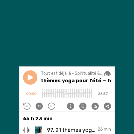
Podcast
'Tout est déjà là'
l
e podcast qui inspire et accompagne les guides
de yoga.