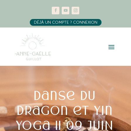
DÉJÀ UN COMPTE ? CONNEXION
Danse du
dragon et yin
yoga || 09 JUIN