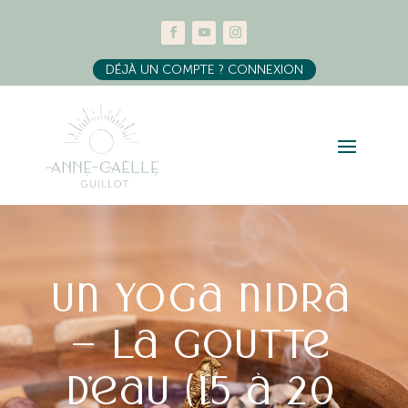
DÉJÀ UN COMPTE ? CONNEXION
Un yoga nidra
– La goutte
d’eau (15 à 20