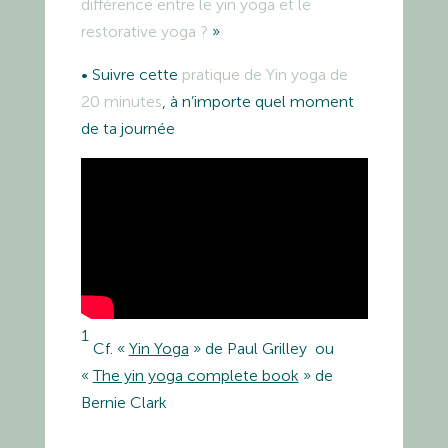
différence entre le yin yoga et le
restorative yoga ?
»
• Suivre cette
pratique de Yin yoga de
20 minutes
, à n’importe quel moment
de ta journée
1
Cf. «
Yin Yoga
» de Paul Grilley ou
«
The yin yoga complete book
» de
Bernie Clark