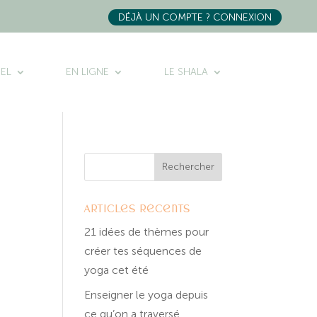
DÉJÀ UN COMPTE ? CONNEXION
IEL
EN LIGNE
LE SHALA
Articles récents
21 idées de thèmes pour
créer tes séquences de
yoga cet été
Enseigner le yoga depuis
ce qu’on a traversé