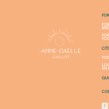
FO
FOR
BR
FOR
YO
CÔT
YOG
LOC
EN 
QUI
CO