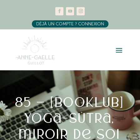
DÉJÀ UN COMPTE ? CONNEXION
85 – [Booklub]
Yoga-Sûtra,
miroir de soi