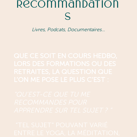
Recommandation
s
Livres, Podcats, Documentaires…
QUE CE SOIT EN COURS HEDBO,
LORS DES FORMATIONS OU DES
RETRAITES, LA QUESTION QUE
L’ON ME POSE LE PLUS C’EST :
“
QU’EST-CE QUE TU ME
RECOMMANDES POUR
APPRENDRE SUR TEL SUJET ?
”
“TEL SUJET” POUVANT VARIÉ
ENTRE LE YOGA, LA MÉDITATION,