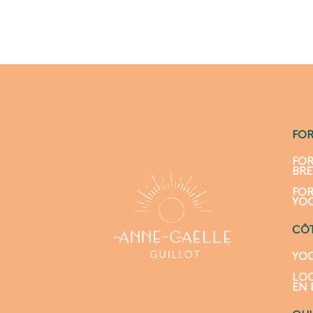
FO
FOR
BR
FOR
YO
CÔT
YOG
LOC
EN 