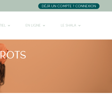
DÉJÀ UN COMPTE ? CONNEXION
IEL
EN LIGNE
LE SHALA
arots