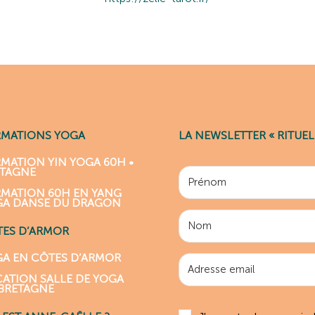
RMATIONS YOGA
LA NEWSLETTER « RITUEL
MATION YIN YOGA 60H •
ETAGNE
MATION 60H EN YANG
GA DANSE DU DRAGON
ES D’ARMOR
A EN CÔTES D’ARMOR
ATION SALLE DE YOGA
BRETAGNE