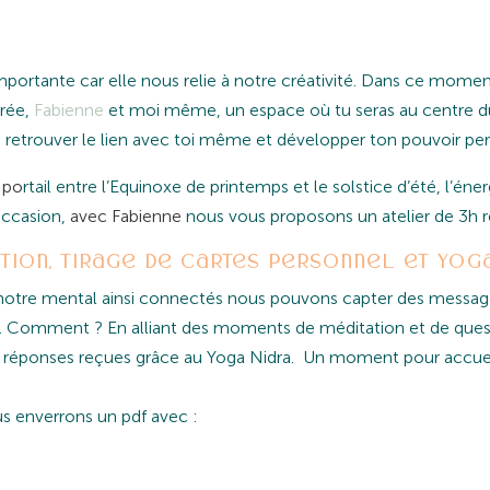
importante car elle nous relie à notre créativité. Dans ce mom
rée,
Fabienne
et moi même, un espace où tu seras au centre d
 retrouver le lien avec toi même et développer ton pouvoir pe
 po
rtail entre l’Equinoxe de printemps et le solstice d’été, l’éner
occasion,
avec Fabienne
nous vous proposons un atelier de 3h r
tion, tirage de cartes personnel et yoga
t notre mental ainsi connectés nous pouvons capter des messag
. Comment ? En alliant des moments de méditation et de ques
es réponses reçues grâce au Yoga Nidra. Un moment pour accueil
us enverrons un pdf avec :