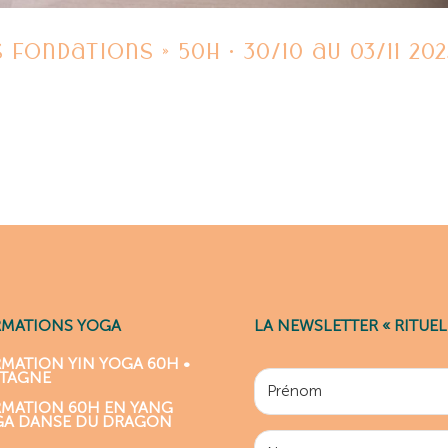
Fondations » 50h • 30/10 au 03/11 202
RMATIONS YOGA
LA NEWSLETTER « RITUEL
MATION YIN YOGA 60H •
ETAGNE
MATION 60H EN YANG
GA DANSE DU DRAGON