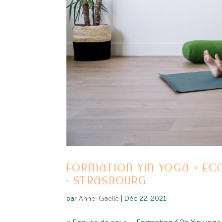
Formation Yin yoga « Ecou
• Strasbourg
par
Anne-Gaëlle
|
Déc 22, 2021