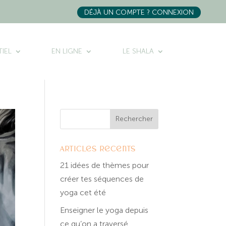
DÉJÀ UN COMPTE ? CONNEXION
IEL
EN LIGNE
LE SHALA
Articles récents
21 idées de thèmes pour
créer tes séquences de
yoga cet été
Enseigner le yoga depuis
ce qu’on a traversé