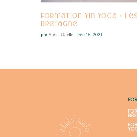
Formation Yin yoga « Les 
Bretagne
par
Anne-Gaëlle
|
Déc 15, 2021
FO
FOR
BR
FOR
YO