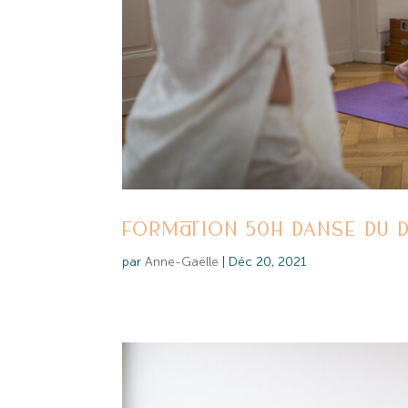
FORMATION 50H DANSE DU D
par
Anne-Gaëlle
|
Déc 20, 2021