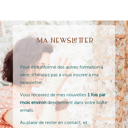
MA NEWSLETTER
Pour être informé des autres formation à
venir, n'hésitez pas à vous inscrire à ma
newsletter.
Vous recevrez de mes nouvelles
1 fois par
mois environ
directement dans votre boîte
emails.
Au plaisir de rester en contact, et