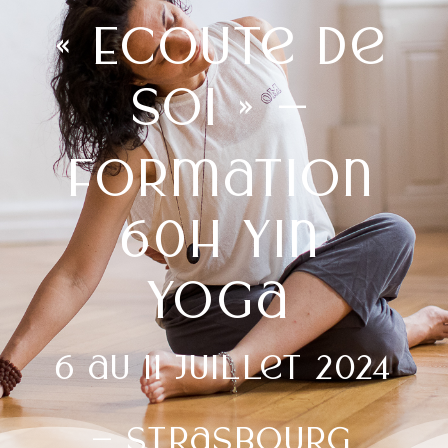
« Ecoute de
soi » –
Formation
60h Yin
yoga
6 au 11 juillet 2024
– Strasbourg