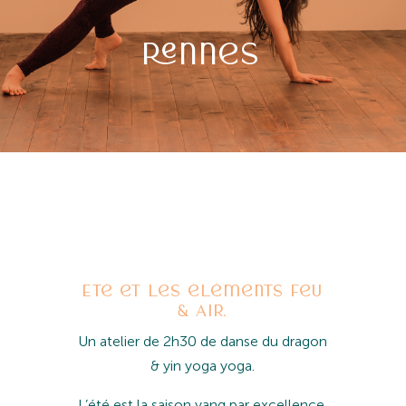
REnnes
Eté et les éléments Feu
& Air
.
Un atelier de 2h30 de danse du dragon
& yin yoga yoga.
L’été est la saison yang par excellence.