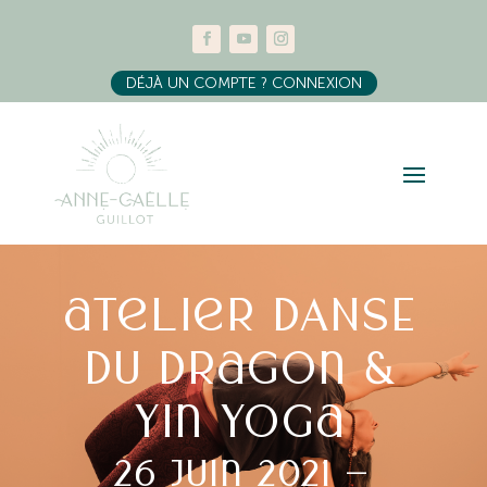
DÉJÀ UN COMPTE ? CONNEXION
atelier DANSE
du Dragon &
Yin Yoga
26 Juin 2021 –