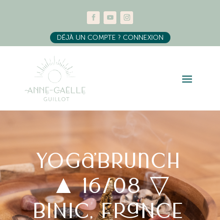
DÉJÀ UN COMPTE ? CONNEXION
Yoga’Brunch
▲ 16/08 ▽
BINIC, FRANCE