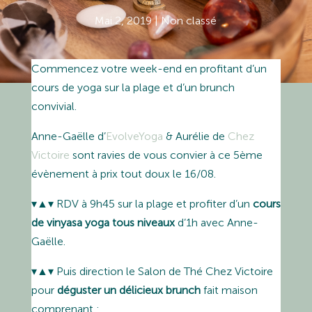
Mai 2, 2019
|
Non classé
Commencez votre week-end en profitant d’un
cours de yoga sur la plage et d’un brunch
convivial.
Anne-Gaëlle d’
EvolveYoga
& Aurélie de
Chez
Victoire
sont ravies de vous convier à ce 5ème
évènement à prix tout doux le 16/08.
▾▲▾ RDV à 9h45 sur la plage et profiter d’un
cours
de vinyasa yoga tous niveaux
d’1h avec Anne-
Gaëlle.
▾▲▾ Puis direction le Salon de Thé Chez Victoire
pour
déguster un délicieux brunch
fait maison
comprenant :