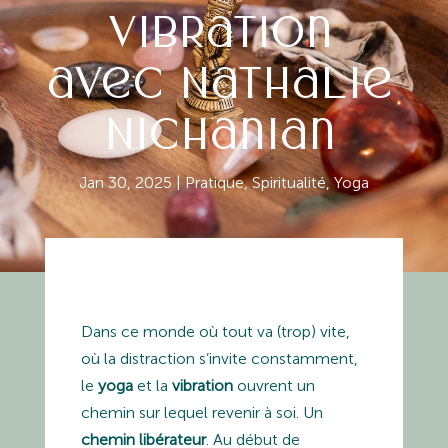
vibration
avec Nathalie
Nichanian
Jan 30, 2025
|
Pratique
,
Spiritualité
,
Yoga
Dans ce monde où tout va (trop) vite,
où la distraction s’invite constamment,
le
yoga
et la
vibration
ouvrent un
chemin sur lequel revenir à soi. Un
chemin libérateur
. Au début de