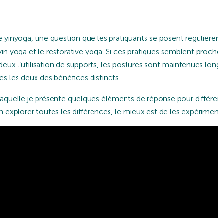
e yinyoga, une question que les pratiquants se posent régulière
 yin yoga et le restorative yoga. Si ces pratiques semblent proc
deux l’utilisation de supports, les postures sont maintenues lo
es les deux des bénéfices distincts.
laquelle je présente quelques éléments de réponse pour différen
n explorer toutes les différences, le mieux est de les expérimen