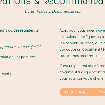
irations & Recommanda
Livres, Podcats, Documentaires…
ons ou des retraites, la
Alors pour vous aider à dive
des sujets spécifiques ou à
Philosophie du Yoga, ou d’au
rendre sur tel sujet ?
”
concocté un
document tél
toutes mes recommandation
ditation, les postures,
C’est un peu ma bible à moi,
documentaires qui m’ont fait
mplie !
vous aussi sur votre chemin
DÉCOUVRIR MES RECOMMA