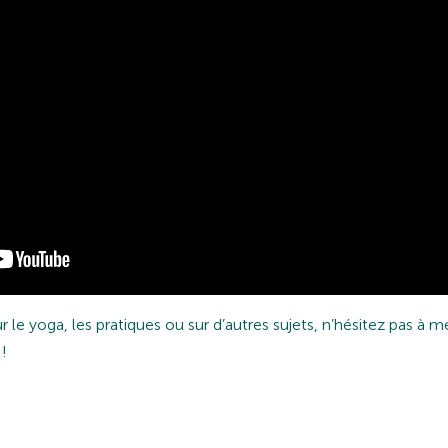
 le yoga, les pratiques ou sur d’autres sujets, n’hésitez pas à m
 !