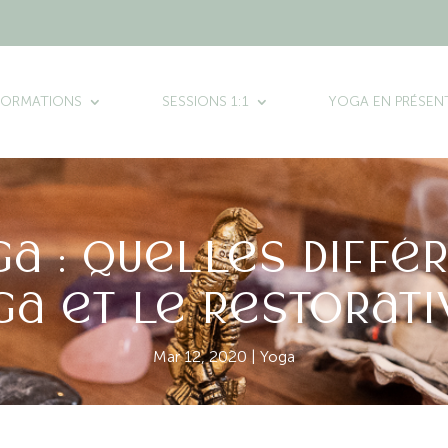
FORMATIONS
SESSIONS 1:1
YOGA EN PRÉSENT
ga : Quelles diffé
oga et le restorati
Mar 12, 2020
|
Yoga