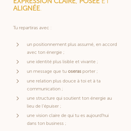
EXPRESSION
CLAIRE
,
POSÉE
ET
ALIGNÉE
.
Tu repartiras avec :
5
un positionnement plus assumé, en accord
avec ton énergie ;
5
une identité plus lisible et vivante ;
5
un message que tu
oseras
porter ;
5
une relation plus douce à toi et à ta
communication ;
5
une structure qui soutient ton énergie au
lieu de l’épuiser ;
5
une vision claire de qui tu es aujourd’hui
dans ton business ;