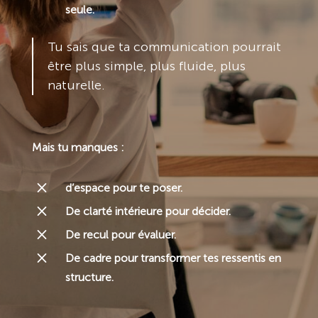
seule.
Tu sais que ta communication pourrait
être plus simple, plus fluide, plus
naturelle.
Mais tu manques :
M
d’espace pour te poser.
M
De clarté intérieure pour décider.
M
De recul pour évaluer.
M
De cadre pour transformer tes ressentis en
structure.