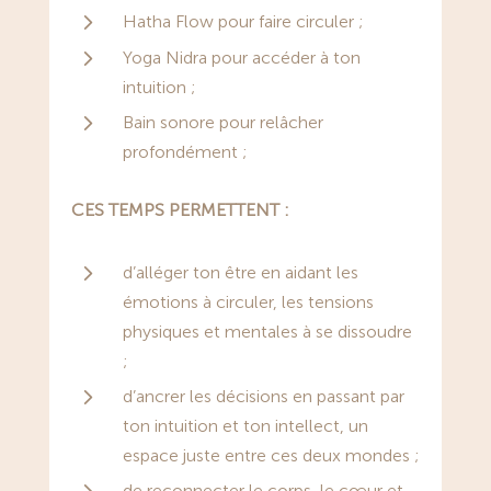
5
Hatha Flow pour faire circuler ;
5
Yoga Nidra pour accéder à ton
intuition ;
5
Bain sonore pour relâcher
profondément ;
CES TEMPS PERMETTENT :
5
d’alléger ton être en aidant les
émotions à circuler, les tensions
physiques et mentales à se dissoudre
;
5
d’ancrer les décisions en passant par
ton intuition et ton intellect, un
espace juste entre ces deux mondes ;
5
de reconnecter le corps, le cœur et