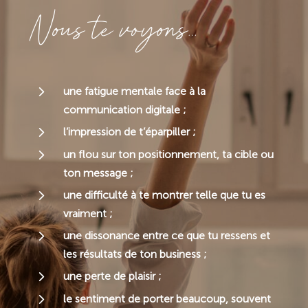
Nous te voyons…
5
une fatigue mentale face à la
communication digitale ;
5
l’impression de t’éparpiller ;
5
un flou sur ton positionnement, ta cible ou
ton message ;
5
une difficulté à te montrer telle que tu es
vraiment ;
5
une dissonance entre ce que tu ressens et
les résultats de ton business ;
5
une perte de plaisir ;
5
le sentiment de porter beaucoup, souvent