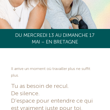
"
DU MERCREDI 13 AU DIMANCHE 17
MAI – EN BRETAGNE
Il arrive un moment où travailler plus ne suffit
plus.
Tu as besoin de recul.
De silence.
D’espace pour entendre ce qui
est vraiment juste pour toi.